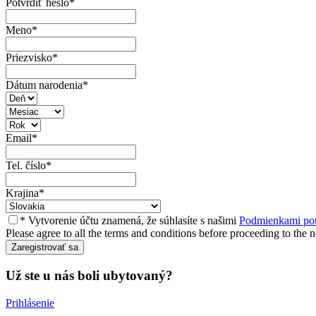
Potvrdiť heslo
*
Meno
*
Priezvisko
*
Dátum narodenia
*
Email
*
Tel. číslo
*
Krajina
*
* Vytvorenie účtu znamená, že súhlasíte s našimi
Podmienkami pou
Please agree to all the terms and conditions before proceeding to the n
Už ste u nás boli ubytovaný?
Prihlásenie