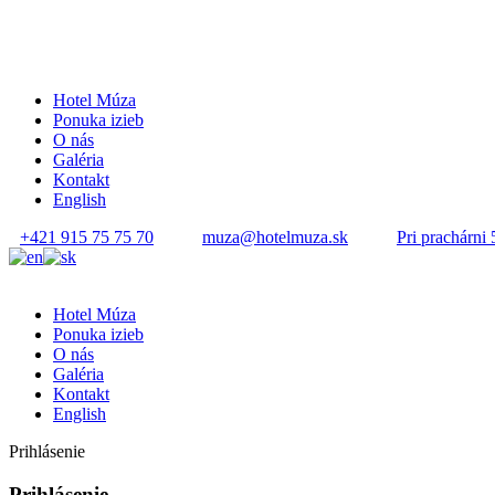
Hotel Múza
Ponuka izieb
O nás
Galéria
Kontakt
English
+421 915 75 75 70
muza@hotelmuza.sk
Pri prachárni 
Hotel Múza
Ponuka izieb
O nás
Galéria
Kontakt
English
Prihlásenie
Prihlásenie