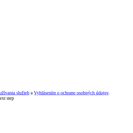
žívania služieb
a
Vyhlásením o ochrane osobných údajov
.
ext step