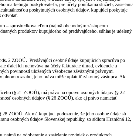
ho marketingu poskytovateľa, pre účely ponúkania služieb, zasielania
 neaktuálnosťou poskytnutých osobných údajov. kupujúci poskytuje
s odvolať.
obám – sprostredkovateľom (najmä obchodným zástupcom
jednaných produktov kupujúceho od predávajúceho. súhlas je udelený
8 ods. 2 ZOOÚ. Predávajúci osobné údaje kupujúcich spracúva po
e ďalej ich uchováva na účely fakturácie úhrad, evidencie a
 iných povinností uložených všeobecne záväznými právnymi
 v plnom rozsahu, jeho práva môže uplatniť zákonný zástupca. Ak
ujúceho (§ 21 ZOOÚ), má právo na opravu osobných údajov (§ 22
nosť osobných údajov (§ 26 ZOOÚ), ako aj právo namietať
 § 28 ZOOÚ. Ak má kupujúci podozrenie, že jeho osobné údaje sú
ranu osobných údajov Slovenskej republiky, so sídlom Hraničná 12,
, najmä na odoberanie a zasielanie noviniek o produktoch