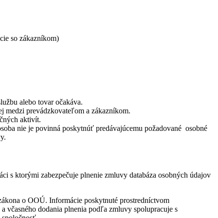
ácie so zákazníkom)
službu alebo tovar očakáva.
nej medzi prevádzkovateľom a zákazníkom.
ných aktivít.
 osoba nie je povinná poskytnúť predávajúcemu požadované osobné
y.
ráci s ktorými zabezpečuje plnenie zmluvy databáza osobných údajov
 zákona o OOÚ. Informácie poskytnuté prostredníctvom
o a včasného dodania plnenia podľa zmluvy spolupracuje s
 spoločnosť