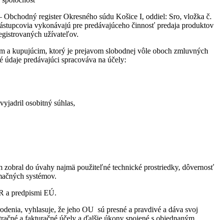
bchodný register Okresného súdu Košice I, oddiel: Sro, vložka č.
zástupcovia vykonávajú pre predávajúceho činnosť predaja produktov
egistrovaných užívateľov.
m a kupujúcim, ktorý je prejavom slobodnej vôle oboch zmluvných
é údaje predávajúci spracováva na účely:
yjadril osobitný súhlas,
m zobral do úvahy najmä použiteľné technické prostriedky, dôvernosť
rmačných systémov.
SR a predpismi EÚ.
rodenia, vyhlasuje, že jeho OU sú presné a pravdivé a dáva svoj
ačné a fakturačné účely a ďalšie úkony spojené s objednaným