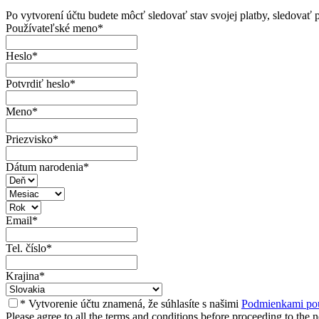
Po vytvorení účtu budete môcť sledovať stav svojej platby, sledovať 
Používateľské meno
*
Heslo
*
Potvrdiť heslo
*
Meno
*
Priezvisko
*
Dátum narodenia
*
Email
*
Tel. číslo
*
Krajina
*
* Vytvorenie účtu znamená, že súhlasíte s našimi
Podmienkami pou
Please agree to all the terms and conditions before proceeding to the n