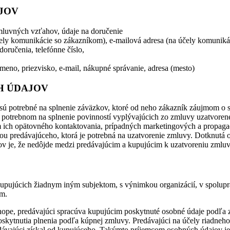
JOV
mluvných vzťahov, údaje na doručenie
účely komunikácie so zákazníkom), e-mailová adresa (na účely komunik
doručenia, telefónne číslo,
meno, priezvisko, e-mail, nákupné správanie, adresa (mesto)
H ÚDAJOV
 sú potrebné na splnenie záväzkov, ktoré od neho zákazník záujmom o 
 potrebnom na splnenie povinností vyplývajúcich zo zmluvy uzatvore
 ich opätovného kontaktovania, prípadných marketingových a propagač
u predávajúceho, ktorá je potrebná na uzatvorenie zmluvy. Dotknutá
v je, že nedôjde medzi predávajúcim a kupujúcim k uzatvoreniu zmluv
 kupujúcich žiadnym iným subjektom, s výnimkou organizácií, v spolup
ím.
hope, predávajúci spracúva kupujúcim poskytnuté osobné údaje podľa
poskytnutia plnenia podľa kúpnej zmluvy. Predávajúci na účely riadneh
dávajúci získal od kupujúceho. Takýmto príjemcom osobných údajov je