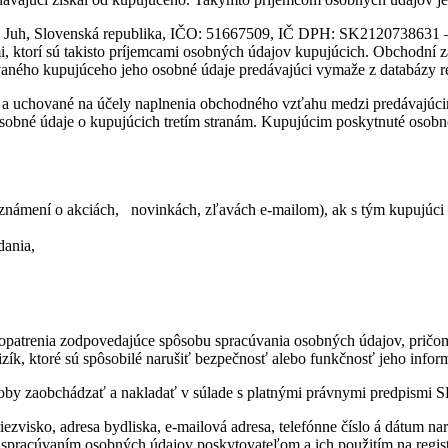
 Juh, Slovenská republika, IČO: 51667509, IČ DPH: SK2120738631 – O
, ktorí sú takisto príjemcami osobných údajov kupujúcich. Obchodní 
ovaného kupujúceho jeho osobné údaje predávajúci vymaže z databázy r
a uchované na účely naplnenia obchodného vzťahu medzi predávajúci
osobné údaje o kupujúcich tretím stranám. Kupujúcim poskytnuté osobn
známení o akciách, novinkách, zľavách e-mailom), ak s tým kupujúci v
dania,
e opatrenia zodpovedajúce spôsobu spracúvania osobných údajov, pričo
zík, ktoré sú spôsobilé narušiť bezpečnosť alebo funkčnosť jeho info
soby zaobchádzať a nakladať v súlade s platnými právnymi predpismi 
ezvisko, adresa bydliska, e-mailová adresa, telefónne číslo á dátum na
racúvaním osobných údajov poskytovateľom a ich použitím na registr