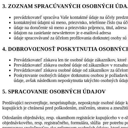
3. ZOZNAM SPRACÚVANÝCH OSOBNÝCH ÚDA
prevádzkovateľ spracúva Vaše kontaktné údaje na účely predz
kontaktnými údajmi sú meno, priezvisko, telefónne číslo (na 
údaje na doručenie sú meno a priezvisko príjemcu, titul, adresa 
údajom na zasielanie newsletterov je e-mailová adresa
údaje spracovávané za účelom profilovania dotknutej osoby sú 
4. DOBROVOĽNOSŤ POSKYTNUTIA OSOBNÝC
Prevádzkovateľ získava len tie osobné údaje zákazníkov, ktoré
Prevádzkovateľ získava osobné údaje od zákazníkov v rozsahu
Prevádzkovateľ získava osobné údaje od zákazníkov za účelom
Poskytovanie osobných údajov dotknutou osobou je požiadavko
údaje, avšak následkom neposkytnutia takýchto osobných údajo
5. SPRACOVANIE OSOBNÝCH ÚDAJOV
Predávajúci nezverejňuje, nesprístupňuje, neposkytuje osobné údaje
kupujúcich je chránená pred poškodením, zničením, stratou a zneužit
Odoslaním objednávky, resp. okamihom registrácie kupujúceho v e-s
objednávkového, resp. registračného, formulára, slúžia pre potrebu 
prepravnou spoločnosťou ako príjemcom osobných údajov, ktoré pre