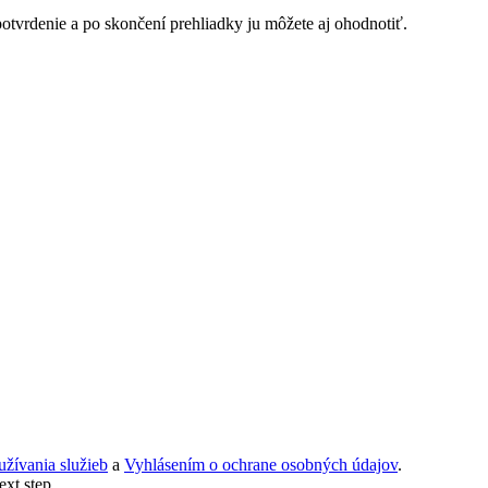
potvrdenie a po skončení prehliadky ju môžete aj ohodnotiť.
žívania služieb
a
Vyhlásením o ochrane osobných údajov
.
ext step