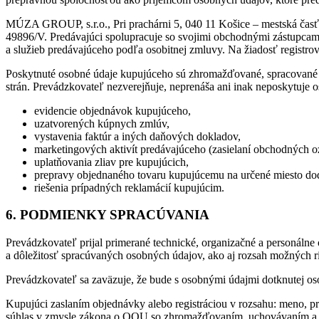
MÚZA GROUP, s.r.o., Pri prachárni 5, 040 11 Košice – mestská časť
49896/V. Predávajúci spolupracuje so svojimi obchodnými zástupcami
a služieb predávajúceho podľa osobitnej zmluvy. Na žiadosť registr
Poskytnuté osobné údaje kupujúceho sú zhromažďované, spracované 
strán. Prevádzkovateľ nezverejňuje, neprenáša ani inak neposkytuje 
evidencie objednávok kupujúceho,
uzatvorených kúpnych zmlúv,
vystavenia faktúr a iných daňových dokladov,
marketingových aktivít predávajúceho (zasielaní obchodných o
uplatňovania zliav pre kupujúcich,
prepravy objednaného tovaru kupujúcemu na určené miesto do
riešenia prípadných reklamácií kupujúcim.
6. PODMIENKY SPRACÚVANIA
Prevádzkovateľ prijal primerané technické, organizačné a personáln
a dôležitosť spracúvaných osobných údajov, ako aj rozsah možných ri
Prevádzkovateľ sa zaväzuje, že bude s osobnými údajmi dotknutej o
Kupujúci zaslaním objednávky alebo registráciou v rozsahu: meno, pri
súhlas v zmysle zákona o OOU so zhromažďovaním, uchovávaním a sp