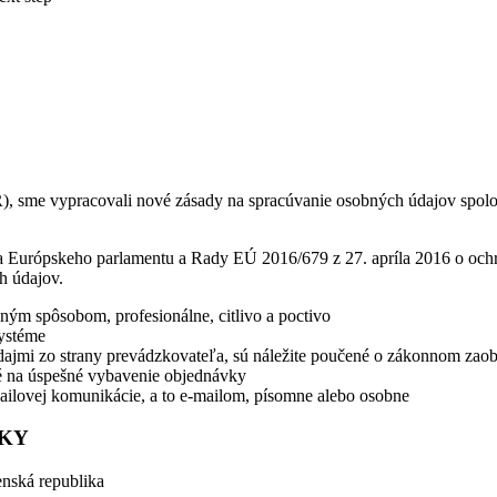
PR), sme vypracovali nové zásady na spracúvanie osobných údajov sp
a Európskeho parlamentu a Rady EÚ 2016/679 z 27. apríla 2016 o och
h údajov.
ým spôsobom, profesionálne, citlivo a poctivo
ystéme
dajmi zo strany prevádzkovateľa, sú náležite poučené o zákonnom zaob
né na úspešné vybavenie objednávky
ailovej komunikácie, a to e-mailom, písomne alebo osobne
NKY
enská republika