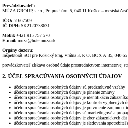
Prevádzkovateľ:
MÚZA GROUP, s.r.o., Pri prachárni 5, 040 11 Košice – mestská časť
IČO:
51667509
IČ DPH:
SK2120738631
Mobil:
+421 915 757 570
E-mail:
muza@hotelmuza.sk
Orgány dozoru:
Inšpektorát SOI pre Košický kraj, Vrátna 3, P. O. BOX A-35, 040 65
prevádzkovateľ získava osobné údaje prostredníctvom internetovej 
2. ÚČEL SPRACÚVANIA OSOBNÝCH ÚDAJOV
účelom spracúvania osobných údajov sú predzmluvné vzťahy
účelom spracúvania osobných údajov je plnenie zmluvy
účelom spracúvania osobných údajov je identifikácia zákazník
účelom spracúvania osobných údajov je kontrola vyplnených ú
účelom spracúvania osobných údajov je potvrdenie záujmu o tov
účelom spracúvania osobných údajov sú marketingové a propa
účelom spracúvania osobných údajov je zber zákazníckych dát 
účelom spracúvania osobných údajov je sledovania spotrebiteľ