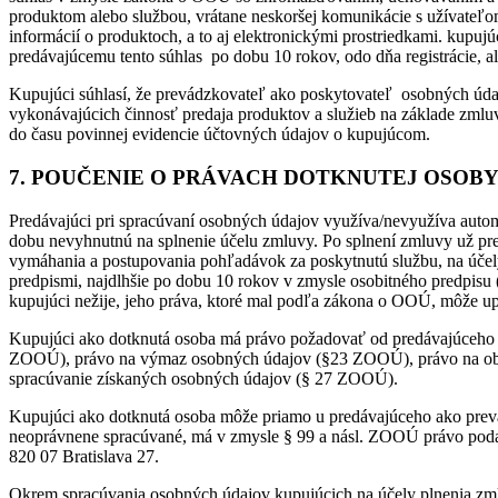
produktom alebo službou, vrátane neskoršej komunikácie s užívateľom
informácií o produktoch, a to aj elektronickými prostriedkami. kup
predávajúcemu tento súhlas po dobu 10 rokov, odo dňa registrácie, 
Kupujúci súhlasí, že prevádzkovateľ ako poskytovateľ osobných úd
vykonávajúcich činnosť predaja produktov a služieb na základe zmlu
do času povinnej evidencie účtovných údajov o kupujúcom.
7. POUČENIE O PRÁVACH DOTKNUTEJ OSOB
Predávajúci pri spracúvaní osobných údajov využíva/nevyužíva auto
dobu nevyhnutnú na splnenie účelu zmluvy. Po splnení zmluvy už pred
vymáhania a postupovania pohľadávok za poskytnutú službu, na účel
predpismi, najdlhšie po dobu 10 rokov v zmysle osobitného predpisu
kupujúci nežije, jeho práva, ktoré mal podľa zákona o OOÚ, môže upl
Kupujúci ako dotknutá osoba má právo požadovať od predávajúceho 
ZOOÚ), právo na výmaz osobných údajov (§23 ZOOÚ), právo na obm
spracúvanie získaných osobných údajov (§ 27 ZOOÚ).
Kupujúci ako dotknutá osoba môže priamo u predávajúceho ako prev
neoprávnene spracúvané, má v zmysle § 99 a násl. ZOOÚ právo podať
820 07 Bratislava 27.
Okrem spracúvania osobných údajov kupujúcich na účely plnenia zmlu