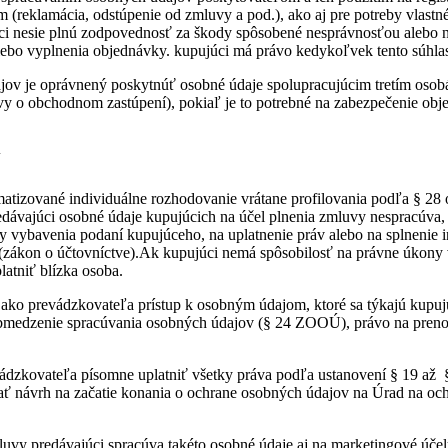
 (reklamácia, odstúpenie od zmluvy a pod.), ako aj pre potreby vlastné
ujúci nesie plnú zodpovednosť za škody spôsobené nesprávnosťou alebo
alebo vyplnenia objednávky. kupujúci má právo kedykoľvek tento súhla
ajov je oprávnený poskytnúť osobné údaje spolupracujúcim tretím os
vy o obchodnom zastúpení), pokiaľ je to potrebné na zabezpečenie ob
Y
matizované individuálne rozhodovanie vrátane profilovania podľa § 2
ávajúci osobné údaje kupujúcich na účel plnenia zmluvy nespracúva, al
y vybavenia podaní kupujúceho, na uplatnenie práv alebo na splnenie
 (zákon o účtovníctve).Ak kupujúci nemá spôsobilosť na právne úkony
atniť blízka osoba.
ako prevádzkovateľa prístup k osobným údajom, ktoré sa týkajú kup
edzenie spracúvania osobných údajov (§ 24 ZOOÚ), právo na prenos
ádzkovateľa písomne uplatniť všetky práva podľa ustanovení § 19 až
 návrh na začatie konania o ochrane osobných údajov na Úrad na och
vy predávajúci spracúva takéto osobné údaje aj na marketingové účely