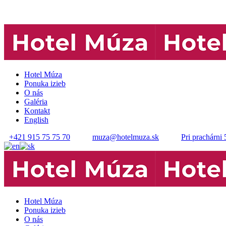
Hotel Múza
Ponuka izieb
O nás
Galéria
Kontakt
English
+421 915 75 75 70
muza@hotelmuza.sk
Pri prachárni 
Hotel Múza
Ponuka izieb
O nás