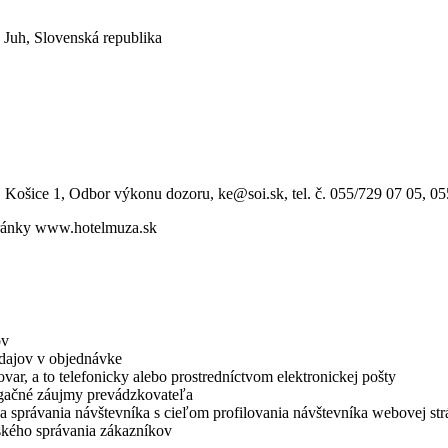
 Juh, Slovenská republika
 Košice 1, Odbor výkonu dozoru, ke@soi.sk, tel. č. 055/729 07 05, 05
stránky www.hotelmuza.sk
ov
dajov v objednávke
ar, a to telefonicky alebo prostredníctvom elektronickej pošty
gačné záujmy prevádzkovateľa
a správania návštevníka s cieľom profilovania návštevníka webovej st
ského správania zákazníkov