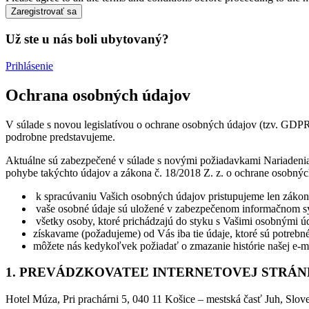
Už ste u nás boli ubytovaný?
Prihlásenie
Ochrana osobných údajov
V súlade s novou legislatívou o ochrane osobných údajov (tzv. GD
podrobne predstavujeme.
Aktuálne sú zabezpečené v súlade s novými požiadavkami Nariadeni
pohybe takýchto údajov a zákona č. 18/2018 Z. z. o ochrane osobnýc
k spracúvaniu Vašich osobných údajov pristupujeme len zákonn
vaše osobné údaje sú uložené v zabezpečenom informačnom s
všetky osoby, ktoré prichádzajú do styku s Vašimi osobnými ú
získavame (požadujeme) od Vás iba tie údaje, ktoré sú potreb
môžete nás kedykoľvek požiadať o zmazanie histórie našej e-m
1. PREVÁDZKOVATEĽ INTERNETOVEJ STRÁ
Hotel Múza, Pri prachárni 5, 040 11 Košice – mestská časť Juh, Slov